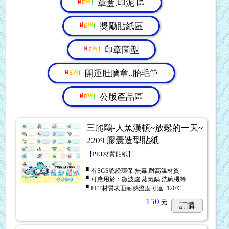
章盒.印泥 區
獎勵貼紙區
印章圖型
開運肚臍章..胎毛筆
公版產品區
三麗鷗-人魚漢頓~放鬆的一天~
2209 膠囊造型貼紙
【PET材質貼紙】
▘有SGS認證環保.無毒.耐高溫材質
▘可應用於：微波爐 蒸氣鍋 洗碗機等
▘PET材質表面耐熱溫度可達+120℃
150
元
訂購