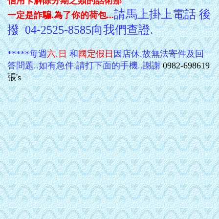
信用卡解除分期之類的話術那
請馬上掛上電話 後
一定是詐騙.為了你的荷包...
撥 04-2525-8585向我們查證.
*****
每週
六
.
日
和
國定假日
因店休.故無法寄件及回
答問題..如有急件.請打下面的手機..謝謝
0982-698619
張's