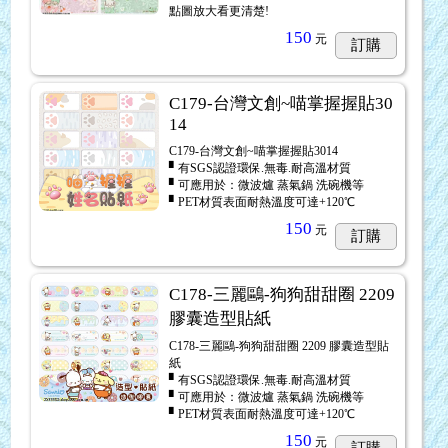
點圖放大看更清楚!
150
元
訂購
C179-台灣文創~喵掌握握貼30
14
C179-台灣文創~喵掌握握貼3014
▘有SGS認證環保.無毒.耐高溫材質
▘可應用於：微波爐 蒸氣鍋 洗碗機等
▘PET材質表面耐熱溫度可達+120℃
150
元
訂購
C178-三麗鷗-狗狗甜甜圈 2209
膠囊造型貼紙
C178-三麗鷗-狗狗甜甜圈 2209 膠囊造型貼
紙
▘有SGS認證環保.無毒.耐高溫材質
▘可應用於：微波爐 蒸氣鍋 洗碗機等
▘PET材質表面耐熱溫度可達+120℃
150
元
訂購