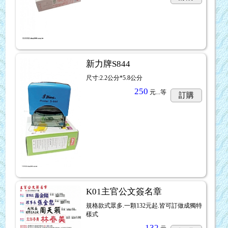
新力牌S844
尺寸:2.2公分*5.8公分
250
元...
等
訂購
K01主官公文簽名章
規格款式眾多.一顆132元起.皆可訂做成獨特
樣式
132