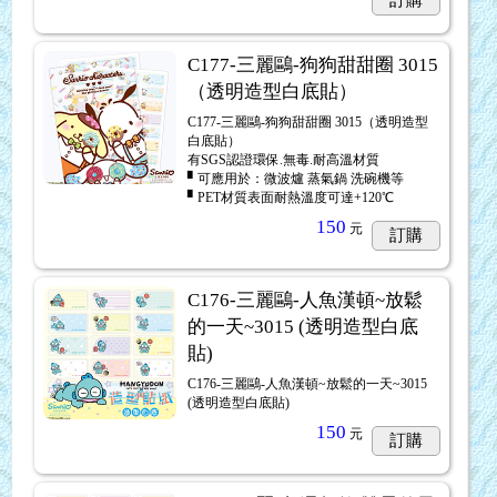
C177-三麗鷗-狗狗甜甜圈 3015
（透明造型白底貼）
C177-三麗鷗-狗狗甜甜圈 3015（透明造型
白底貼）
有SGS認證環保.無毒.耐高溫材質
▘可應用於：微波爐 蒸氣鍋 洗碗機等
▘PET材質表面耐熱溫度可達+120℃
150
元
訂購
C176-三麗鷗-人魚漢頓~放鬆
的一天~3015 (透明造型白底
貼)
C176-三麗鷗-人魚漢頓~放鬆的一天~3015
(透明造型白底貼)
150
元
訂購