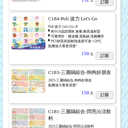
元
訂購
C184-Poli 波力 Let's Go
Poli 波力 Let's Go-大
▘有SGS認證環保.無毒.耐高溫材質
▘可應用於：微波爐 蒸氣鍋 洗碗機等
▘PET材質表面耐熱溫度可達+120℃
點圖放大看更清楚!
150
元
訂購
C183-三麗鷗綜合-狗狗好朋友
2025-三麗鷗綜合-狗狗好朋友
點圖放大看更清楚!
150
元
訂購
C181-三麗鷗綜合-閃亮沁涼飲
料
2025三麗鷗綜合-閃亮沁涼飲料