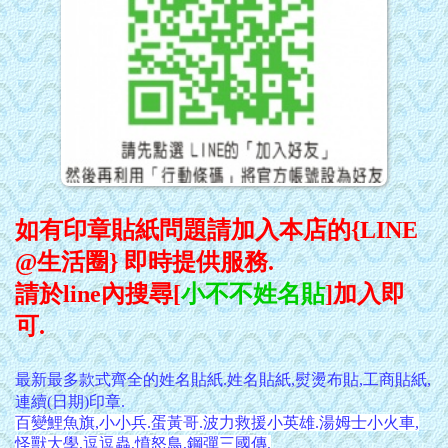
如有印章貼紙問題請加入本店的{LINE
@生活圈} 即時提供服務.
請於line內搜尋[
小不不姓名貼
]加入即
可.
最新最多款式齊全的姓名貼紙.
姓名貼紙,熨燙布貼,
工商貼紙,
連續(日期)印章.
百變鯉魚旗,小小兵.蛋黃哥.波力救援小英雄.湯姆士小火車,
怪獸大學,逗逗蟲,憤怒鳥,鋼彈三國傳,