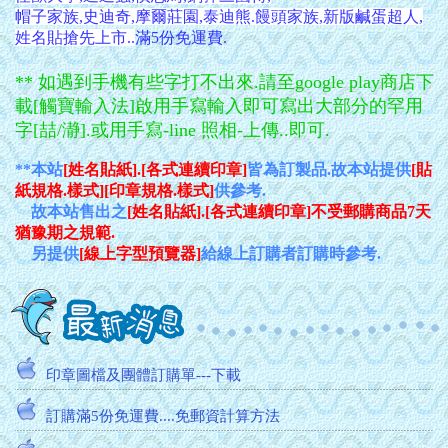
帽子家族,
史迪奇,摩爾莊園,泰迪熊.饅頭家族,新版鹹蛋超人,
姓名貼搶先上市..
滿5份免運費.
** 如遇到手機有些字打不出來.請至google play商店下
載[觸寶輸入法]啟用手寫輸入即可寫出大部分的罕用
字[喆/瀞].或用手寫-line 照相-上傳..即可.
**
本站
[姓名貼紙].[各式連續印章]
皆為訂製品.故本站提供
[貼
紙規格.樣式][印章規格.樣式]
供參考.
故本站售出之
[姓名貼紙].[各式連續印章]不受郵購商品7天
猶豫期之規範.
另提供
[線上字型預覽器]
給線上訂購者訂購時參考.
油性印油變濃稠後..恢復法2
不想要再收到廣告信.請看這裡.....
印章圖檔及團體訂購單---下載
訂購滿5份免運費....免郵資計算方法