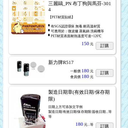
三麗鷗_PN 布丁狗與馬芬-301
4
【PET材質貼紙】
▘有SGS認證環保.無毒.耐高溫材質
▘可應用於：微波爐 蒸氣鍋 洗碗機等
▘PET材質表面耐熱溫度可達+120℃
150
元
訂購
新力牌R517
180
一般價
元
訂購
180
會員價
元
製造日期章(有效日期/保存期
限)
日期上方可添加文字例
製造日期/有效日期/保存期限/簽收日期...等
等
180
元...
等
訂購