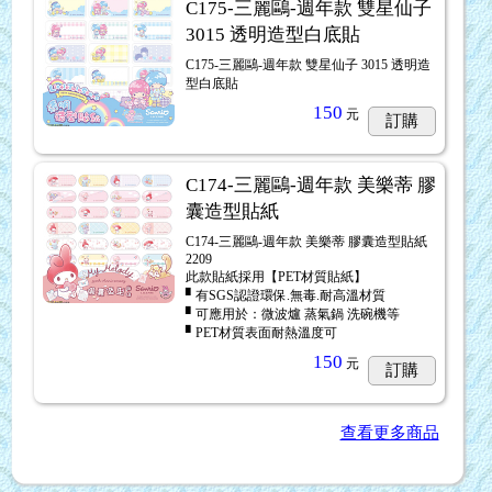
C175-三麗鷗-週年款 雙星仙子
3015 透明造型白底貼
C175-三麗鷗-週年款 雙星仙子 3015 透明造
型白底貼
150
元
訂購
C174-三麗鷗-週年款 美樂蒂 膠
囊造型貼紙
C174-三麗鷗-週年款 美樂蒂 膠囊造型貼紙
2209
此款貼紙採用【PET材質貼紙】
▘有SGS認證環保.無毒.耐高溫材質
▘可應用於：微波爐 蒸氣鍋 洗碗機等
▘PET材質表面耐熱溫度可
150
元
訂購
查看更多商品