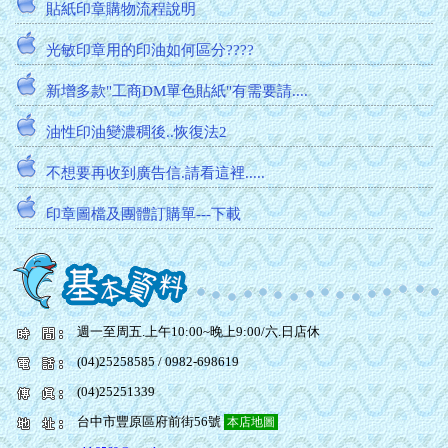
貼紙印章購物流程說明
光敏印章用的印油如何區分????
新增多款"工商DM單色貼紙"有需要請....
油性印油變濃稠後..恢復法2
不想要再收到廣告信.請看這裡.....
印章圖檔及團體訂購單---下載
訂購滿5份免運費....免郵資計算方法
貼紙印章購物流程說明
光敏印章用的印油如何區分????
週一至周五.上午10:00~晚上9:00/六.日店休
(04)25258585 / 0982-698619
新增多款"工商DM單色貼紙"有需要請....
(04)25251339
台中市豐原區府前街56號
本店地圖